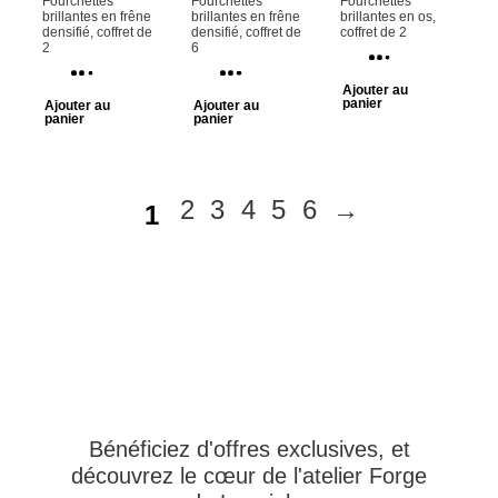
Fourchettes
Fourchettes
Fourchettes
brillantes en frêne
brillantes en frêne
brillantes en os,
densifié, coffret de
densifié, coffret de
coffret de 2
2
6
Ajouter au
panier
Ajouter au
Ajouter au
panier
panier
2
3
4
5
6
→
1
Bénéficiez d'offres exclusives, et
découvrez le cœur de l'atelier Forge