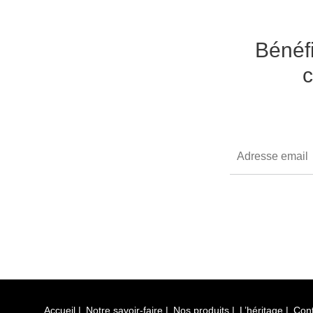
Bénéfi
c
Accueil
Notre savoir-faire
Nos produits
L’héritage
Con