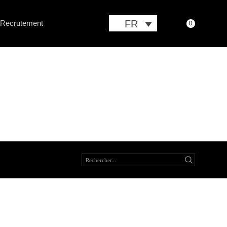
FR
Recrutement
0