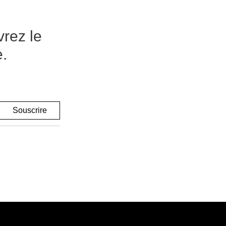
vrez le
e.