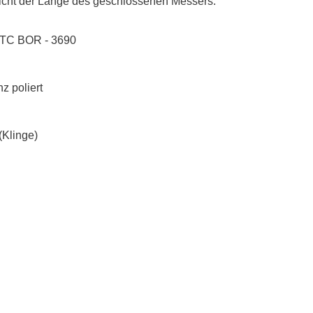
icht der Länge des geschlossenen Messers.
 TC BOR - 3690
z poliert
 (Klinge)