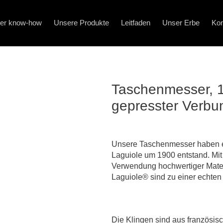
er know-how
Unsere Produkte
Leitfaden
Unser Erbe
Kon
Taschenmesser, 1
gepresster Verbun
Unsere Taschenmesser haben ei
Laguiole um 1900 entstand. Mit
Verwendung hochwertiger Mater
Laguiole® sind zu einer echte
Die Klingen sind aus französisc